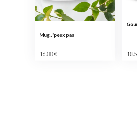
Gou
Mug J'peux pas
16
.00
€
18
.