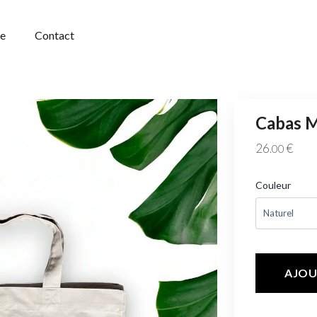
ue
Contact
Cabas M
26
€
.00
Couleur
AJOU